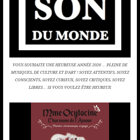
VOUS SOUHAITE UNE HEUREUSE ANNÉE 2026 … PLEINE DE
MUSIQUES, DE CULTURE ET D'ART ! SOYEZ ATTENTIFS, SOYEZ
CONSCIENTS, SOYEZ CURIEUX, SOYEZ CRITIQUES, SOYEZ
LIBRES… SI VOUS VOULEZ ÊTRE HEUREUX