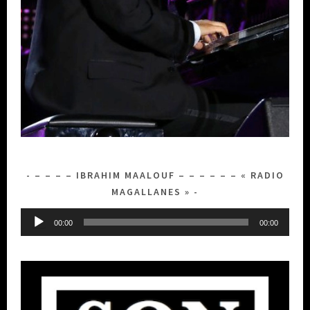
– – – – IBRAHIM MAALOUF – – – – – – « RADIO
MAGALLANES »
Lecteur
00:00
00:00
audio