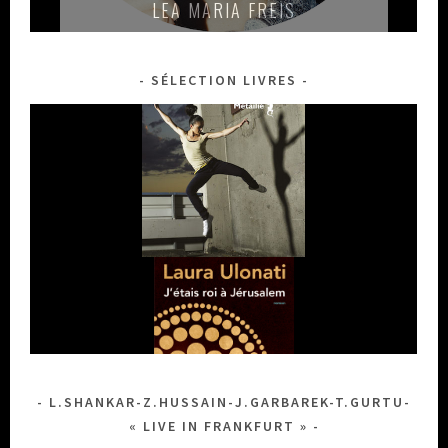
LEA MARIA FREIS
SÉLECTION LIVRES
VINCENT SEGAL-ROBERTO FONSECA
BALLAKE SISSOKO - PIERS FACCINI
FATOUMATA DIAWARA
SILVIA PEREZ CRUZ
BIRDS ON A WIRE
DHAFER YOUSSEF
MELISSA ALDANA
MILENA CASADO
YOUN SUN NAH
LELA MARTIAL
L.SHANKAR-Z.HUSSAIN-J.GARBAREK-T.GURTU-
« LIVE IN FRANKFURT »