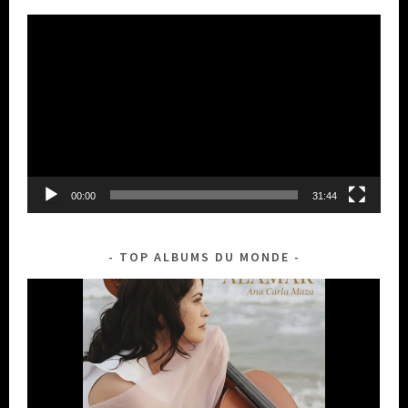
Lecteur
vidéo
00:00
31:44
TOP ALBUMS DU MONDE