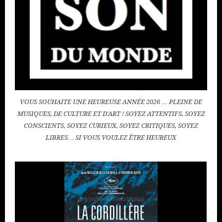
VOUS SOUHAITE UNE HEUREUSE ANNÉE 2026 … PLEINE DE
MUSIQUES, DE CULTURE ET D'ART ! SOYEZ ATTENTIFS, SOYEZ
CONSCIENTS, SOYEZ CURIEUX, SOYEZ CRITIQUES, SOYEZ
LIBRES… SI VOUS VOULEZ ÊTRE HEUREUX