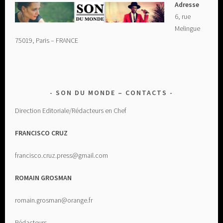
Adresse
6, rue
Melingue
75019, Paris – FRANCE
SON DU MONDE – CONTACTS
Direction Editoriale/Rédacteurs en Chef
FRANCISCO CRUZ
francisco.cruz.press@gmail.com
ROMAIN GROSMAN
romain.grosman@orange.fr
Rédacteurs