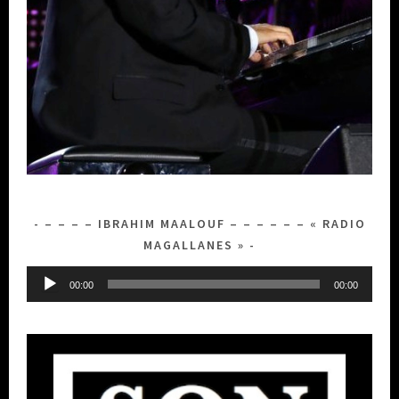
– – – – IBRAHIM MAALOUF – – – – – – « RADIO
MAGALLANES »
Lecteur
00:00
00:00
audio