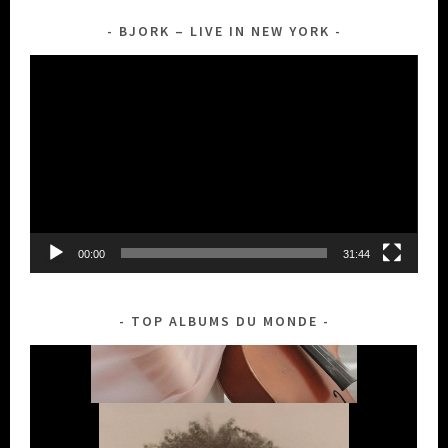
BJORK – LIVE IN NEW YORK
Lecteur
vidéo
00:00
31:44
TOP ALBUMS DU MONDE