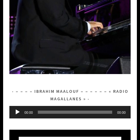
– – – – IBRAHIM MAALOUF – – – – – – « RADIO
MAGALLANES »
Lecteur
00:00
00:00
audio