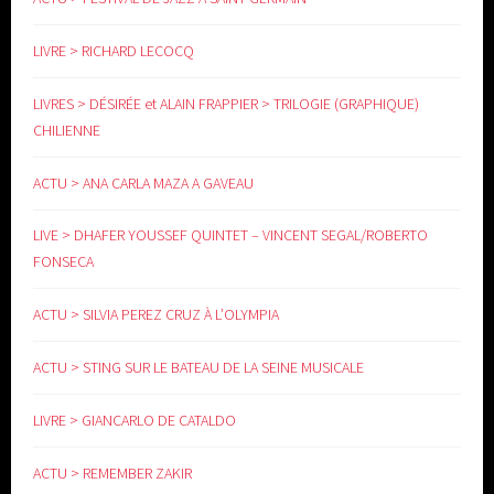
LIVRE > RICHARD LECOCQ
LIVRES > DÉSIRÉE et ALAIN FRAPPIER > TRILOGIE (GRAPHIQUE)
CHILIENNE
ACTU > ANA CARLA MAZA A GAVEAU
LIVE > DHAFER YOUSSEF QUINTET – VINCENT SEGAL/ROBERTO
FONSECA
ACTU > SILVIA PEREZ CRUZ À L’OLYMPIA
ACTU > STING SUR LE BATEAU DE LA SEINE MUSICALE
LIVRE > GIANCARLO DE CATALDO
ACTU > REMEMBER ZAKIR