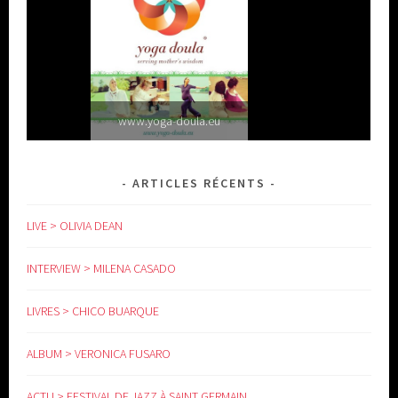
www.yoga-doula.eu
ARTICLES RÉCENTS
LIVE > OLIVIA DEAN
INTERVIEW > MILENA CASADO
LIVRES > CHICO BUARQUE
ALBUM > VERONICA FUSARO
ACTU > FESTIVAL DE JAZZ À SAINT GERMAIN