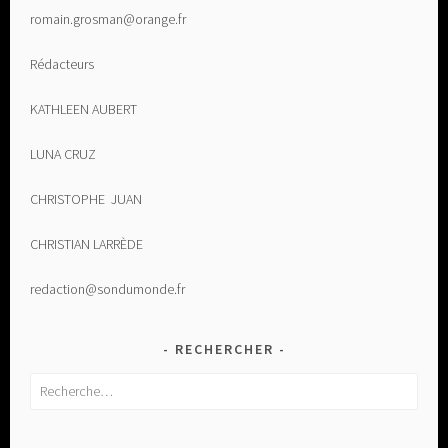
romain.grosman@orange.fr
Rédacteurs
KATHLEEN AUBERT
LUNA CRUZ
CHRISTOPHE JUAN
CHRISTIAN LARRÈDE
redaction@sondumonde.fr
RECHERCHER
Rechercher :