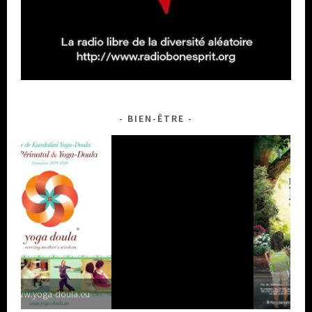
BIEN-ÊTRE
ula.eu