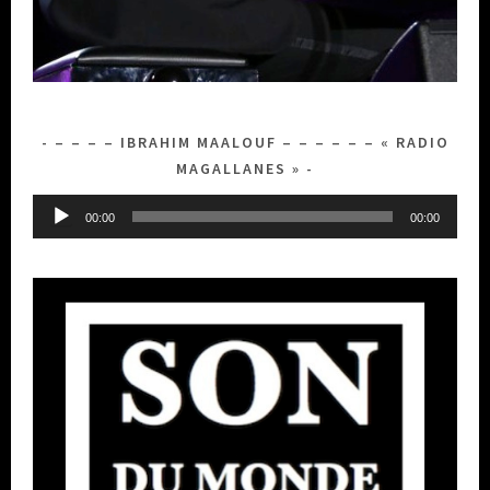
– – – – IBRAHIM MAALOUF – – – – – – « RADIO
MAGALLANES »
Lecteur
00:00
00:00
audio