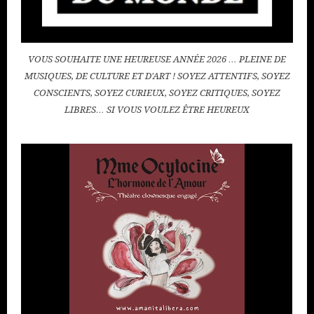
VOUS SOUHAITE UNE HEUREUSE ANNÉE 2026 … PLEINE DE
MUSIQUES, DE CULTURE ET D'ART ! SOYEZ ATTENTIFS, SOYEZ
CONSCIENTS, SOYEZ CURIEUX, SOYEZ CRITIQUES, SOYEZ
LIBRES… SI VOUS VOULEZ ÊTRE HEUREUX