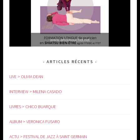
www.artdutoucher.net
ARTICLES RÉCENTS
LIVE > OLIVIA DEAN
INTERVIEW > MILENA CASADO
LIVRES > CHICO BUARQUE
www.yoga-doula.eu
ALBUM > VERONICA FUSARO
ACTU > FESTIVAL DE JAZZ À SAINT GERMAIN