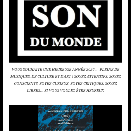
VOUS SOUHAITE UNE HEUREUSE ANNÉE 2026 … PLEINE DE
MUSIQUES, DE CULTURE ET D'ART ! SOYEZ ATTENTIFS, SOYEZ
CONSCIENTS, SOYEZ CURIEUX, SOYEZ CRITIQUES, SOYEZ
LIBRES… SI VOUS VOULEZ ÊTRE HEUREUX