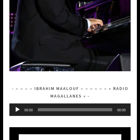
– – – – IBRAHIM MAALOUF – – – – – – « RADIO
MAGALLANES »
Lecteur
00:00
00:00
audio