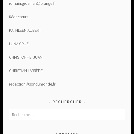
romain.grosman@orange.fr
Rédacteurs
KATHLEEN AUBERT
LUNA CRUZ
CHRISTOPHE JUAN
CHRISTIAN LARRÈDE
redaction@sondumonde.fr
RECHERCHER
Rechercher :