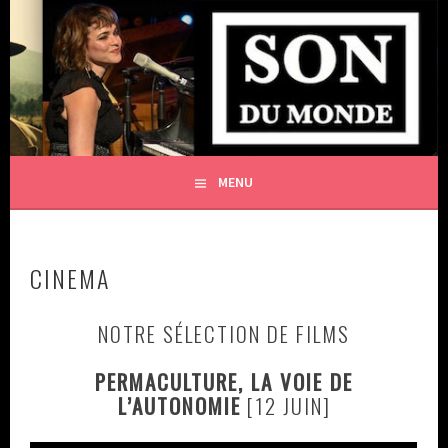
Aller
au
SON DU MONDE
contenu
L'ART ET LA CULTURE LIBRES [DE TOUTE DÉPENDANCE
principal
IDÉOLOGIQUE ET FINANCIÈRE]
MENU
CINEMA
NOTRE SÉLECTION DE FILMS
PERMACULTURE, LA VOIE DE
L’AUTONOMIE
[12 JUIN]