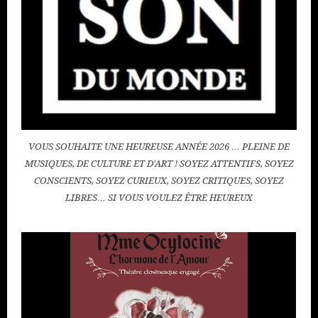
VOUS SOUHAITE UNE HEUREUSE ANNÉE 2026 … PLEINE DE
MUSIQUES, DE CULTURE ET D'ART ! SOYEZ ATTENTIFS, SOYEZ
CONSCIENTS, SOYEZ CURIEUX, SOYEZ CRITIQUES, SOYEZ
LIBRES… SI VOUS VOULEZ ÊTRE HEUREUX