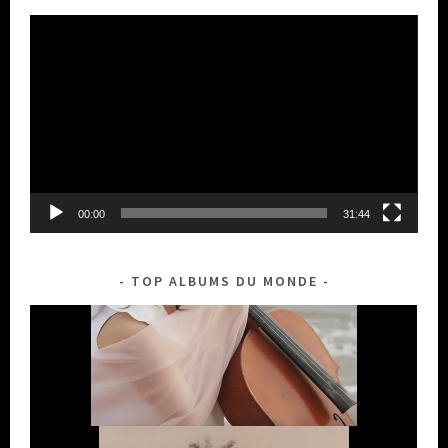
Lecteur
vidéo
00:00
31:44
TOP ALBUMS DU MONDE