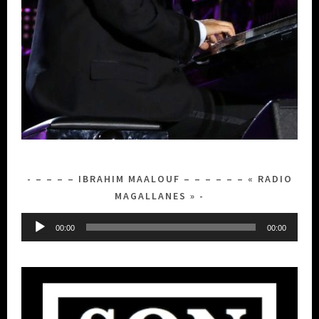
– – – – IBRAHIM MAALOUF – – – – – – « RADIO
MAGALLANES »
Lecteur
00:00
00:00
audio