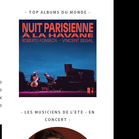
TOP ALBUMS DU MONDE
e
e
x
http://sondumonde.fr/live-
e
LES MUSICIENS DE L'ETE - EN
dhafer-
CONCERT
youssef-
MELISSA ALDANA
quintet-
vincent-