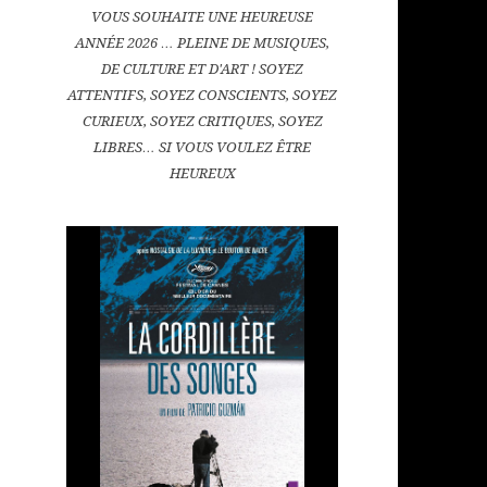
VOUS SOUHAITE UNE HEUREUSE
ANNÉE 2026 … PLEINE DE MUSIQUES,
DE CULTURE ET D'ART ! SOYEZ
ATTENTIFS, SOYEZ CONSCIENTS, SOYEZ
CURIEUX, SOYEZ CRITIQUES, SOYEZ
LIBRES… SI VOUS VOULEZ ÊTRE
HEUREUX