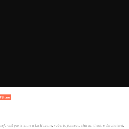
sef
,
nuit parisienne a La Havane
,
roberto fonseca
,
shiraz
,
theatre du chatelet
,