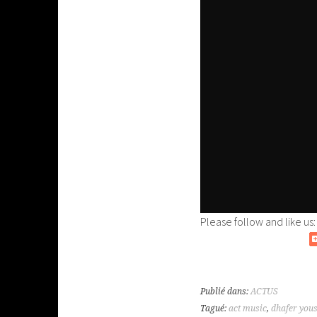
Please follow and like us:
Publié dans:
ACTUS
Tagué:
act music
,
dhafer yous