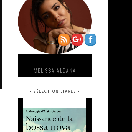
segal-
roberto-
fonseca">
VINCENT SEGAL-ROBERTO
FONSECA
SÉLECTION LIVRES