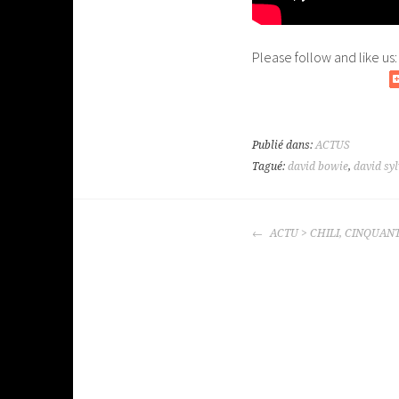
Please follow and like us:
Publié dans:
ACTUS
Tagué:
david bowie
,
david sy
NAVIGATION
ACTU > CHILI, CINQUAN
DES
ARTICLES