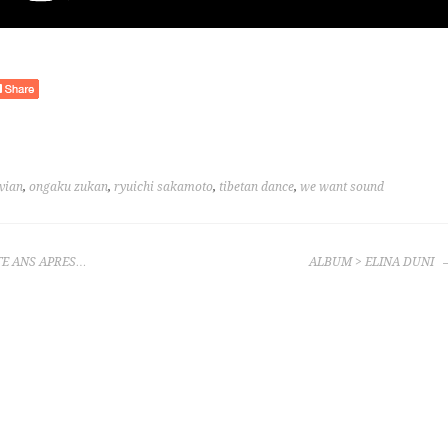
lvian
,
ongaku zukan
,
ryuichi sakamoto
,
tibetan dance
,
we want sound
TE ANS APRES…
ALBUM > ELINA DUNI