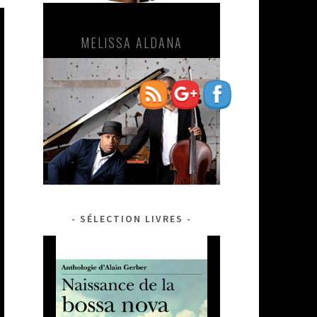
ryuichi-
sakamoto-
4">
VINCENT SEGAL-ROBERTO
FONSECA
SÉLECTION LIVRES