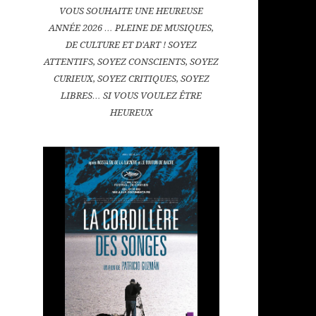
VOUS SOUHAITE UNE HEUREUSE
ANNÉE 2026 … PLEINE DE MUSIQUES,
DE CULTURE ET D'ART ! SOYEZ
ATTENTIFS, SOYEZ CONSCIENTS, SOYEZ
CURIEUX, SOYEZ CRITIQUES, SOYEZ
LIBRES… SI VOUS VOULEZ ÊTRE
HEUREUX