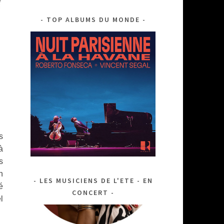
TOP ALBUMS DU MONDE
s
à
s
n
LES MUSICIENS DE L'ETE - EN
é
CONCERT
l
http://sondumonde.fr/album-