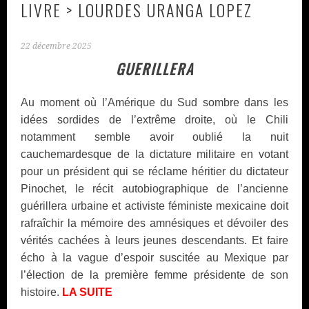
LIVRE > LOURDES URANGA LOPEZ
22 décembre 2025
GUERILLERA
zakir46©cruz-sdm
zakir83©cruz-sdm
zakir70©cruz-sdm
zakir60©cruz-sdm
zakir57©cruz-sdm
zakir71©cruz-sdm
zakir43©cruz-sdm
zakir42©cruz-sdm
zakir54©cruz-sdm
Au moment où l’Amérique du Sud sombre dans les
idées sordides de l’extrême droite, où le Chili
notamment semble avoir oublié la nuit
cauchemardesque de la dictature militaire en votant
pour un président qui se réclame héritier du dictateur
Pinochet, le récit autobiographique de l’ancienne
guérillera urbaine et activiste féministe mexicaine doit
rafraîchir la mémoire des amnésiques et dévoiler des
vérités cachées à leurs jeunes descendants. Et faire
écho à la vague d’espoir suscitée au Mexique par
l’élection de la première femme présidente de son
histoire.
LA SUITE