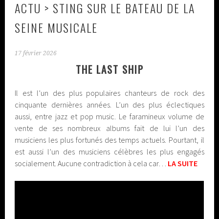
ACTU > STING SUR LE BATEAU DE LA
SEINE MUSICALE
17 février 2026
THE LAST SHIP
Il est l’un des plus populaires chanteurs de rock des
cinquante dernières années. L’un des plus éclectiques
aussi, entre jazz et pop music. Le faramineux volume de
vente de ses nombreux albums fait de lui l’un des
musiciens les plus fortunés des temps actuels. Pourtant, il
est aussi l’un des musiciens célèbres les plus engagés
socialement. Aucune contradiction à cela car…
LA SUITE