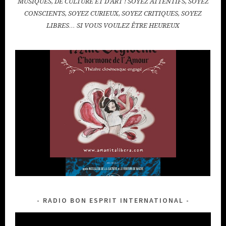
MUSIQUES, DE CULTURE ET D'ART ! SOYEZ ATTENTIFS, SOYEZ
CONSCIENTS, SOYEZ CURIEUX, SOYEZ CRITIQUES, SOYEZ
LIBRES… SI VOUS VOULEZ ÊTRE HEUREUX
RADIO BON ESPRIT INTERNATIONAL