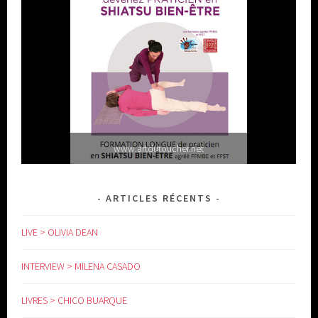
www.artdutoucher.net
ARTICLES RÉCENTS
LIVE > OLIVIA DEAN
INTERVIEW > MILENA CASADO
LIVRES > CHICO BUARQUE