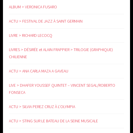
www.yoga-doula.eu
ALBUM > VERONICA FUSARO
ACTU > FESTIVAL DE JAZZ À SAINT GERMAIN
LIVRE > RICHARD LECOCQ
LIVRES > DÉSIRÉE et ALAIN FRAPPIER > TRILOGIE (GRAPHIQUE)
CHILIENNE
ACTU > ANA CARLA MAZA A GAVEAU
LIVE > DHAFER YOUSSEF QUINTET – VINCENT SEGAL/ROBERTO
FONSECA
ACTU > SILVIA PEREZ CRUZ À L’OLYMPIA
ACTU > STING SUR LE BATEAU DE LA SEINE MUSICALE