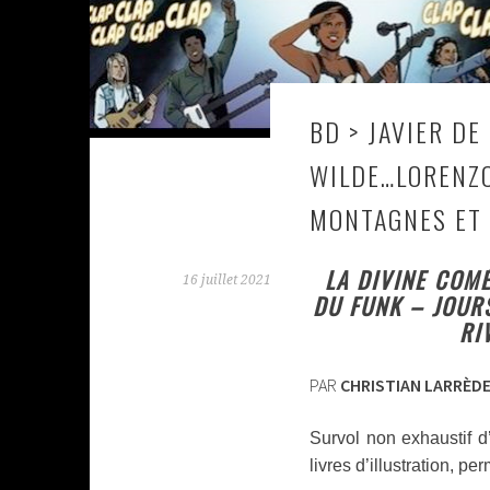
BD > JAVIER DE
WILDE…LORENZO
MONTAGNES ET
LA DIVINE COMÉ
16 juillet 2021
DU FUNK – JOUR
RI
PAR
CHRISTIAN LARRÈD
Survol non exhaustif 
livres d’illustration, p