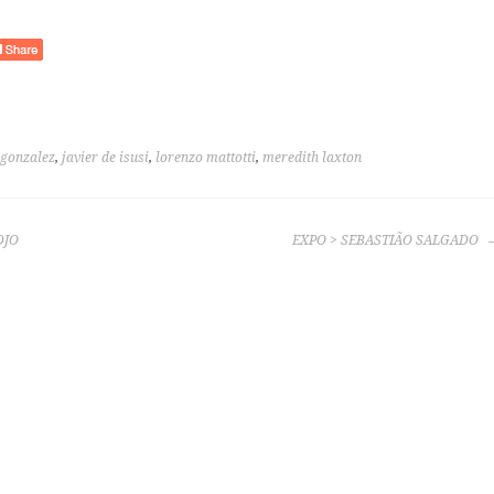
 gonzalez
,
javier de isusi
,
lorenzo mattotti
,
meredith laxton
DJO
EXPO > SEBASTIÃO SALGADO