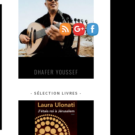
montagnes-
et-
chateaux">
DHAFER YOUSSEF
SÉLECTION LIVRES