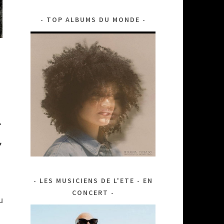
TOP ALBUMS DU MONDE
http://sondumonde.fr/bd-
javier-de-
isusi-la-
,
divine-
comedie-
doscar-
wildelorenzo-
LES MUSICIENS DE L'ETE - EN
mattotti-
CONCERT
u
rites-
rivieres-