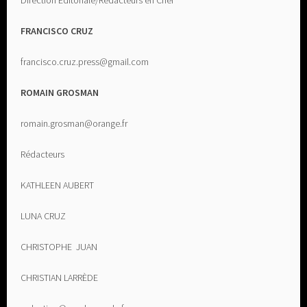
Direction Editoriale/Rédacteurs en Chef
FRANCISCO CRUZ
francisco.cruz.press@gmail.com
ROMAIN GROSMAN
romain.grosman@orange.fr
Rédacteurs
KATHLEEN AUBERT
LUNA CRUZ
CHRISTOPHE JUAN
CHRISTIAN LARRÈDE