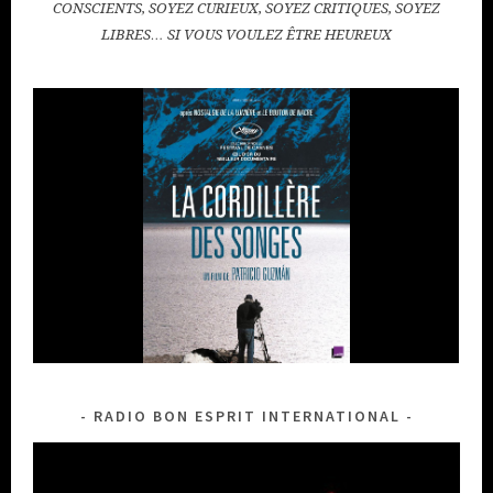
CONSCIENTS, SOYEZ CURIEUX, SOYEZ CRITIQUES, SOYEZ
LIBRES… SI VOUS VOULEZ ÊTRE HEUREUX
RADIO BON ESPRIT INTERNATIONAL