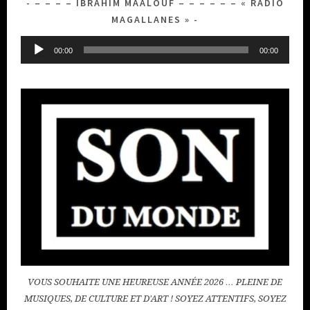
– – – – IBRAHIM MAALOUF – – – – – – « RADIO
MAGALLANES »
Lecteur
00:00
00:00
audio
VOUS SOUHAITE UNE HEUREUSE ANNÉE 2026 … PLEINE DE
MUSIQUES, DE CULTURE ET D'ART ! SOYEZ ATTENTIFS, SOYEZ