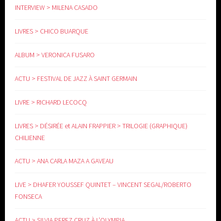
INTERVIEW > MILENA CASADO
LIVRES > CHICO BUARQUE
www.yoga-doula.eu
ALBUM > VERONICA FUSARO
ACTU > FESTIVAL DE JAZZ À SAINT GERMAIN
LIVRE > RICHARD LECOCQ
LIVRES > DÉSIRÉE et ALAIN FRAPPIER > TRILOGIE (GRAPHIQUE)
CHILIENNE
ACTU > ANA CARLA MAZA A GAVEAU
LIVE > DHAFER YOUSSEF QUINTET – VINCENT SEGAL/ROBERTO
FONSECA
ACTU > SILVIA PEREZ CRUZ À L’OLYMPIA