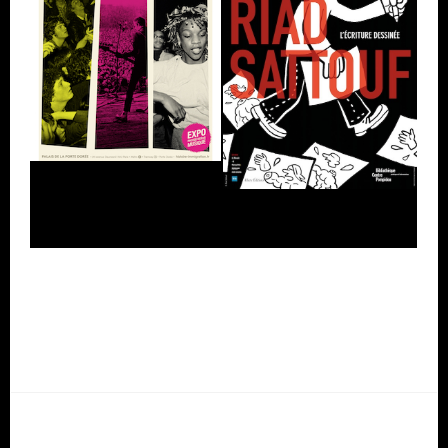
Affiche_Exposition_Ria
d_Sattouf