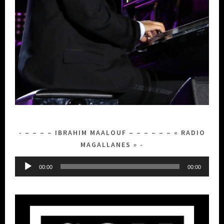
– – – – IBRAHIM MAALOUF – – – – – – « RADIO
MAGALLANES »
Lecteur
00:00
00:00
audio