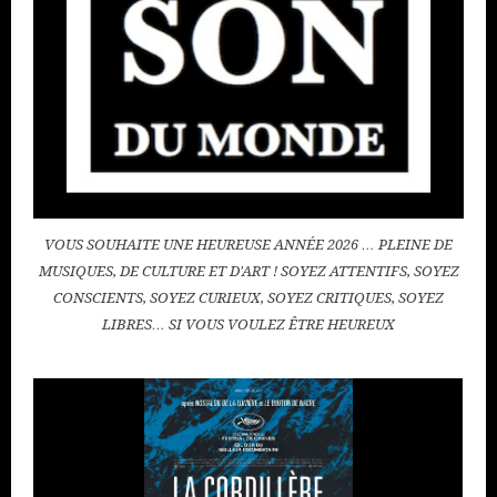
VOUS SOUHAITE UNE HEUREUSE ANNÉE 2026 … PLEINE DE
MUSIQUES, DE CULTURE ET D'ART ! SOYEZ ATTENTIFS, SOYEZ
CONSCIENTS, SOYEZ CURIEUX, SOYEZ CRITIQUES, SOYEZ
LIBRES… SI VOUS VOULEZ ÊTRE HEUREUX