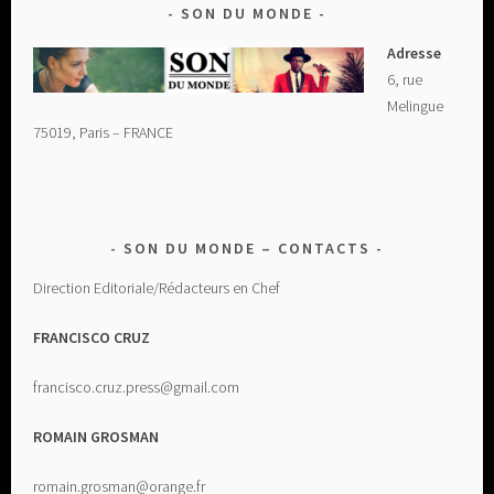
SON DU MONDE
Adresse
6, rue
Melingue
75019, Paris – FRANCE
SON DU MONDE – CONTACTS
Direction Editoriale/Rédacteurs en Chef
FRANCISCO CRUZ
francisco.cruz.press@gmail.com
ROMAIN GROSMAN
romain.grosman@orange.fr