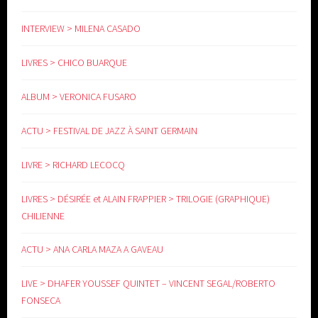
INTERVIEW > MILENA CASADO
LIVRES > CHICO BUARQUE
www.yoga-doula.eu
ALBUM > VERONICA FUSARO
ACTU > FESTIVAL DE JAZZ À SAINT GERMAIN
LIVRE > RICHARD LECOCQ
LIVRES > DÉSIRÉE et ALAIN FRAPPIER > TRILOGIE (GRAPHIQUE)
CHILIENNE
ACTU > ANA CARLA MAZA A GAVEAU
LIVE > DHAFER YOUSSEF QUINTET – VINCENT SEGAL/ROBERTO
FONSECA