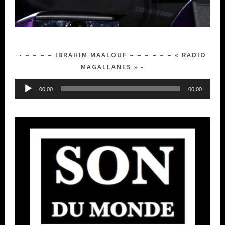
– – – – IBRAHIM MAALOUF – – – – – – « RADIO
MAGALLANES »
Lecteur
00:00
00:00
audio