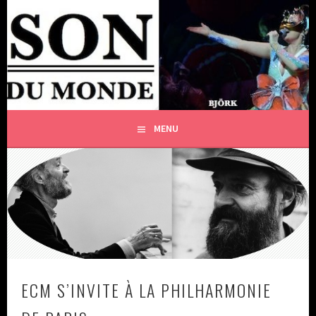
Aller
au
SON DU MONDE
contenu
L'ART ET LA CULTURE LIBRES [DE TOUTE DÉPENDANCE
principal
IDÉOLOGIQUE ET FINANCIÈRE]
MENU
ECM S’INVITE À LA PHILHARMONIE