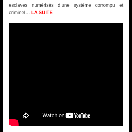
esclaves numérisés d’une système corrompu et
criminel…
LA SUITE