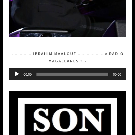
– – – – IBRAHIM MAALOUF – – – – – – « RADIO
MAGALLANES »
Lecteur
00:00
00:00
audio