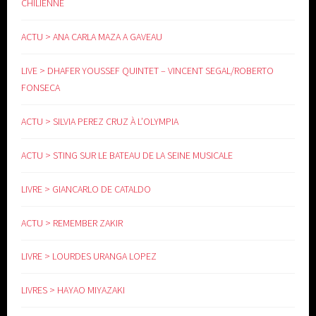
CHILIENNE
ACTU > ANA CARLA MAZA A GAVEAU
LIVE > DHAFER YOUSSEF QUINTET – VINCENT SEGAL/ROBERTO
FONSECA
ACTU > SILVIA PEREZ CRUZ À L’OLYMPIA
ACTU > STING SUR LE BATEAU DE LA SEINE MUSICALE
LIVRE > GIANCARLO DE CATALDO
ACTU > REMEMBER ZAKIR
LIVRE > LOURDES URANGA LOPEZ
LIVRES > HAYAO MIYAZAKI