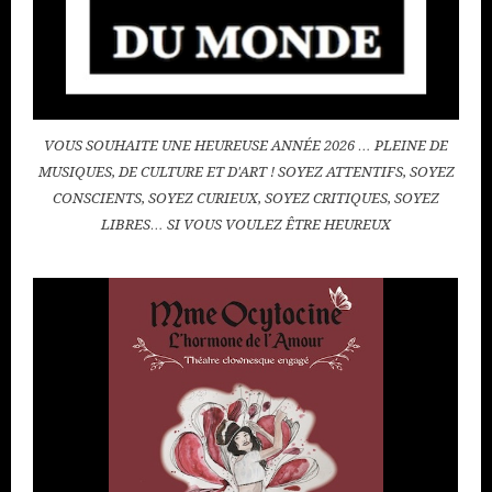
VOUS SOUHAITE UNE HEUREUSE ANNÉE 2026 … PLEINE DE
MUSIQUES, DE CULTURE ET D'ART ! SOYEZ ATTENTIFS, SOYEZ
CONSCIENTS, SOYEZ CURIEUX, SOYEZ CRITIQUES, SOYEZ
LIBRES… SI VOUS VOULEZ ÊTRE HEUREUX