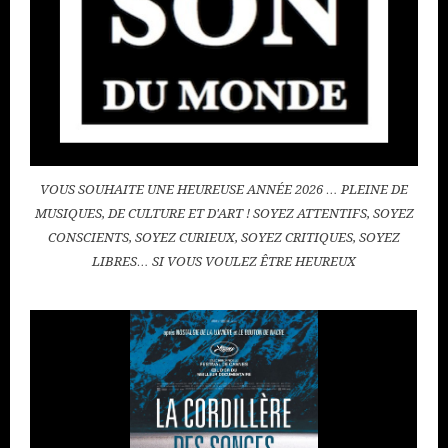
VOUS SOUHAITE UNE HEUREUSE ANNÉE 2026 … PLEINE DE
MUSIQUES, DE CULTURE ET D'ART ! SOYEZ ATTENTIFS, SOYEZ
CONSCIENTS, SOYEZ CURIEUX, SOYEZ CRITIQUES, SOYEZ
LIBRES… SI VOUS VOULEZ ÊTRE HEUREUX