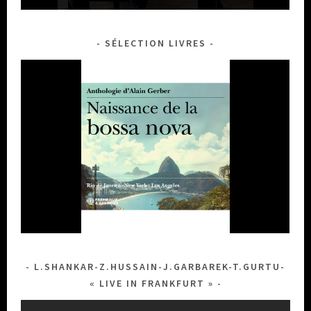
SÉLECTION LIVRES
BALLAKE SISSOKO - PIERS FACCINI
FATOUMATA DIAWARA
SILVIA PEREZ CRUZ
BIRDS ON A WIRE
DHAFER YOUSSEF
MELISSA ALDANA
LEA MARIA FREIS
MILENA CASADO
YOUN SUN NAH
LELA MARTIAL
L.SHANKAR-Z.HUSSAIN-J.GARBAREK-T.GURTU-
« LIVE IN FRANKFURT »
Lecteur