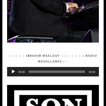
– – – – IBRAHIM MAALOUF – – – – – – « RADIO
MAGALLANES »
Lecteur
00:00
00:00
audio