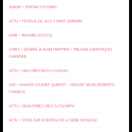
www.yoga-doula.eu
ALBUM > VERONICA FUSARO
ACTU > FESTIVAL DE JAZZ À SAINT GERMAIN
LIVRE > RICHARD LECOCQ
LIVRES > DÉSIRÉE et ALAIN FRAPPIER > TRILOGIE (GRAPHIQUE)
CHILIENNE
ACTU > ANA CARLA MAZA A GAVEAU
LIVE > DHAFER YOUSSEF QUINTET – VINCENT SEGAL/ROBERTO
FONSECA
ACTU > SILVIA PEREZ CRUZ À L’OLYMPIA
ACTU > STING SUR LE BATEAU DE LA SEINE MUSICALE