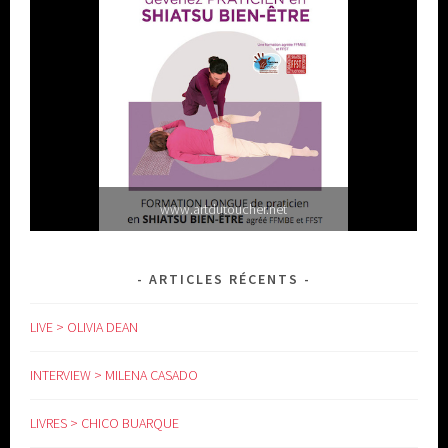
www.artdutoucher.net
ARTICLES RÉCENTS
LIVE > OLIVIA DEAN
INTERVIEW > MILENA CASADO
LIVRES > CHICO BUARQUE