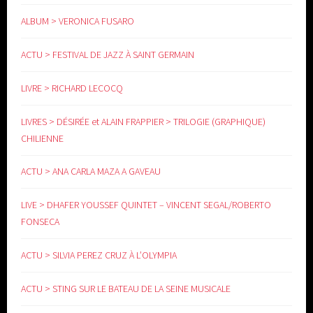
www.yoga-doula.eu
ALBUM > VERONICA FUSARO
ACTU > FESTIVAL DE JAZZ À SAINT GERMAIN
LIVRE > RICHARD LECOCQ
LIVRES > DÉSIRÉE et ALAIN FRAPPIER > TRILOGIE (GRAPHIQUE)
CHILIENNE
ACTU > ANA CARLA MAZA A GAVEAU
LIVE > DHAFER YOUSSEF QUINTET – VINCENT SEGAL/ROBERTO
FONSECA
ACTU > SILVIA PEREZ CRUZ À L’OLYMPIA
ACTU > STING SUR LE BATEAU DE LA SEINE MUSICALE