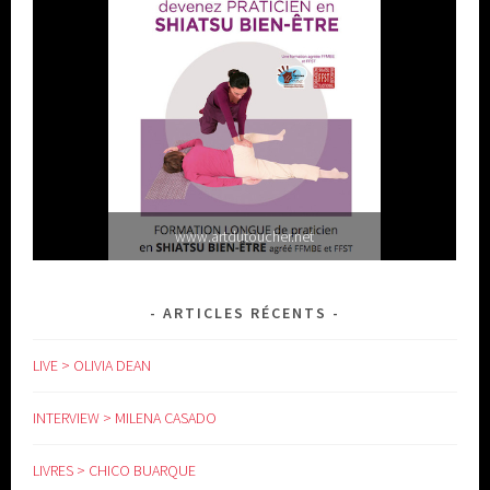
www.artdutoucher.net
ARTICLES RÉCENTS
LIVE > OLIVIA DEAN
INTERVIEW > MILENA CASADO
LIVRES > CHICO BUARQUE