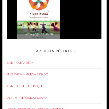
www.yoga-doula.eu
ARTICLES RÉCENTS
LIVE > OLIVIA DEAN
INTERVIEW > MILENA CASADO
LIVRES > CHICO BUARQUE
ALBUM > VERONICA FUSARO