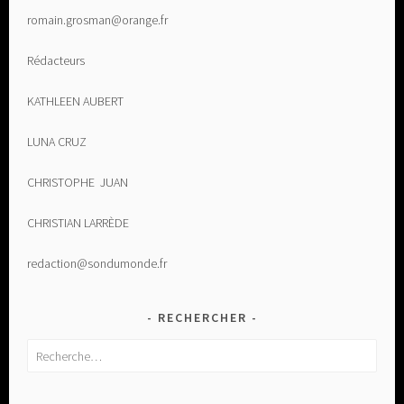
romain.grosman@orange.fr
Rédacteurs
KATHLEEN AUBERT
LUNA CRUZ
CHRISTOPHE JUAN
CHRISTIAN LARRÈDE
redaction@sondumonde.fr
RECHERCHER
Rechercher :