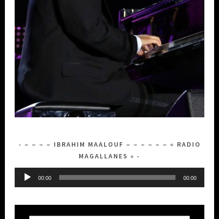
– – – – IBRAHIM MAALOUF – – – – – – « RADIO
MAGALLANES »
Lecteur
00:00
00:00
audio