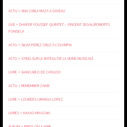
ACTU > ANA CARLA MAZA A GAVEAU
LIVE > DHAFER YOUSSEF QUINTET – VINCENT SEGAL/ROBERTO
FONSECA
ACTU > SILVIA PEREZ CRUZ À L’OLYMPIA
ACTU > STING SUR LE BATEAU DE LA SEINE MUSICALE
LIVRE > GIANCARLO DE CATALDO
ACTU > REMEMBER ZAKIR
LIVRE > LOURDES URANGA LOPEZ
LIVRES > HAYAO MIYAZAKI
ALBUM > BIRDS ON A WIRE