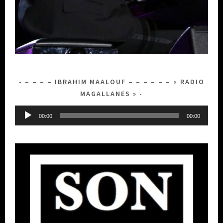
– – – – IBRAHIM MAALOUF – – – – – – « RADIO
MAGALLANES »
Lecteur
00:00
00:00
audio