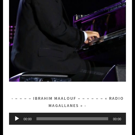
– – – – IBRAHIM MAALOUF – – – – – – « RADIO
MAGALLANES »
Lecteur
00:00
00:00
audio