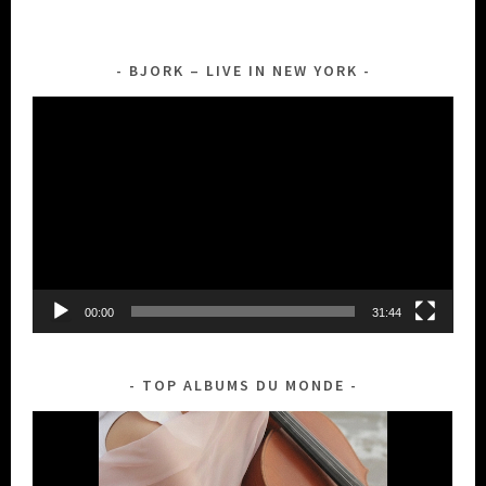
BJORK – LIVE IN NEW YORK
Lecteur
vidéo
00:00
31:44
TOP ALBUMS DU MONDE