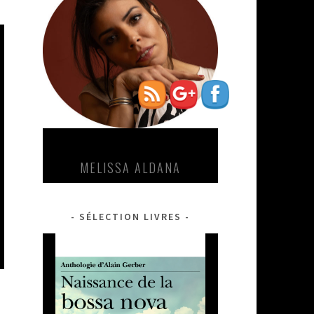
http://sondumonde.fr/tag/carrous
VINCENT SEGAL-ROBERTO
FONSECA
SÉLECTION LIVRES