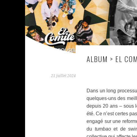
ALBUM > EL CO
21 juillet 2024
Dans un long processus
quelques-uns des meill
depuis 20 ans – sous 
été. Ce n’est certes pa
engagé sur une reformu
du
tumbao
et de swi
collective qui affecte l