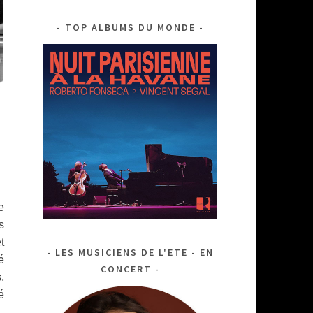
TOP ALBUMS DU MONDE
e
s
t
LES MUSICIENS DE L'ETE - EN
é
CONCERT
,
é