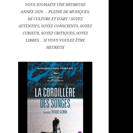
VOUS SOUHAITE UNE HEUREUSE
ANNÉE 2026 … PLEINE DE MUSIQUES,
DE CULTURE ET D'ART ! SOYEZ
ATTENTIFS, SOYEZ CONSCIENTS, SOYEZ
CURIEUX, SOYEZ CRITIQUES, SOYEZ
LIBRES… SI VOUS VOULEZ ÊTRE
HEUREUX