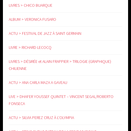
LIVRES > CHICO BUARQUE
www.yoga-doula.eu
ALBUM > VERONICA FUSARO
ACTU > FESTIVAL DE JAZZ À SAINT GERMAIN
LIVRE > RICHARD LECOCQ
LIVRES > DÉSIRÉE et ALAIN FRAPPIER > TRILOGIE (GRAPHIQUE)
CHILIENNE
ACTU > ANA CARLA MAZA A GAVEAU
LIVE > DHAFER YOUSSEF QUINTET – VINCENT SEGAL/ROBERTO
FONSECA
ACTU > SILVIA PEREZ CRUZ À L’OLYMPIA