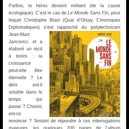
Parfois, le héros devient militant (de la cause
écologique). C’est le cas de
Le Monde Sans Fin
, pour
lequel Christophe Blain (Quai d’Orsay, Chroniques
Diplomatiques) s’est
rapproché du polytechnicien
Jean-Marc
Jancovici, et a
élaboré un récit
à tiroirs : la
croissance
peut-elle être
éternelle ? Le
déni est-il
soluble dans le
temps qui
passe ? Choisir,
est-ce
renoncer ? Tentant de répondre à ces interrogations
majeures, les quelques 200 pages de l’album