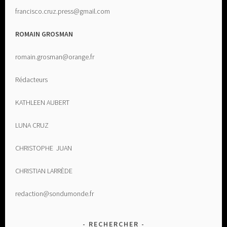
francisco.cruz.press@gmail.com
ROMAIN GROSMAN
romain.grosman@orange.fr
Rédacteurs
KATHLEEN AUBERT
LUNA CRUZ
CHRISTOPHE JUAN
CHRISTIAN LARRÈDE
redaction@sondumonde.fr
RECHERCHER