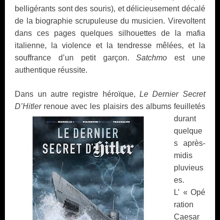
belligérants sont des souris), et délicieusement décalé
de la biographie scrupuleuse du musicien. Virevoltent
dans ces pages quelques silhouettes de la mafia
italienne, la violence et la tendresse mêlées, et la
souffrance d’un petit garçon.
Satchmo
est une
authentique réussite.
Dans un autre registre héroïque,
Le Dernier Secret
D’Hitler
renoue avec les plaisirs des
albums feuilletés
durant
quelque
s après-
midis
pluvieus
es.
L’ « Opé
ration
Caesar