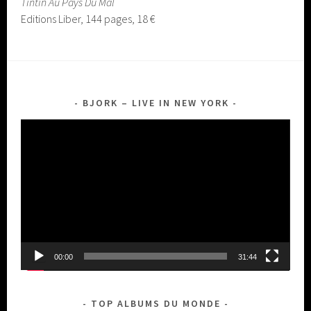
Tintin Au Pays Du Mal
Editions Liber, 144 pages, 18 €
BJORK – LIVE IN NEW YORK
Lecteur
vidéo
00:00
31:44
TOP ALBUMS DU MONDE