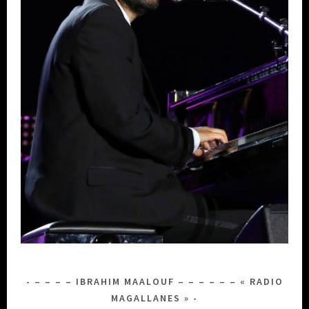
– – – – IBRAHIM MAALOUF – – – – – – « RADIO
MAGALLANES »