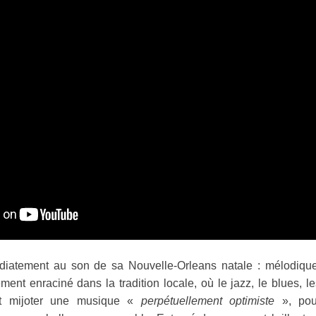
iatement au son de sa Nouvelle-Orleans natale : mélodique
ment enraciné dans la tradition locale, où le jazz, le blues, le
ont mijoter une musique «
perpétuellement optimiste
», pou