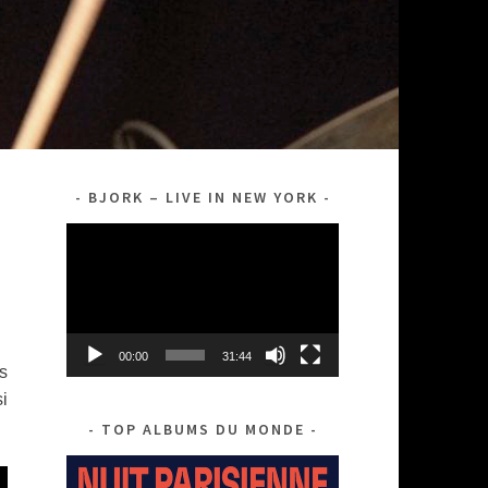
BJORK – LIVE IN NEW YORK
Lecteur
vidéo
00:00
31:44
s
i
TOP ALBUMS DU MONDE
http://sondumonde.fr/albums/herl