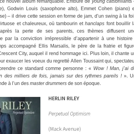
e ce nouvel album remarquable. Entouré de
young cats
brillants
te), Godwin Louis (saxophone alto), Emmet Cohen (piano) e
e) – il drive cette session en forme de jam, d’un swing à la foi
virtuose et chaleureux, où tambourin et
hanclaps
font bouillir 
 après la perte de ses parents, ces thèmes diffusent un
 par la conviction irrépressible d’appartenir à une histoire 
ps accompagné Ellis Marsalis, le père de la fratrie et figur
 Crescent City, auquel il rend hommage ici. Plus loin, il chante 
pour exaucer les voeux du regretté Allen Toussaint qui, spectate
 reprendre ce standard comme personne : «
Wow ! Man, j’ai d
n des milliers de fois, jamais sur des rythmes pareils !
». U
nde à l’un des
master drummers
de son époque.
HERLIN RILEY
Perpetual Optimism
(Mack Avenue)