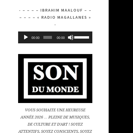
– – – – IBRAHIM MAALOUF – –
– – – – « RADIO MAGALLANES »
Lecteur
Utilisez
00:00
00:00
audio
les
flèches
haut/bas
pour
augmenter
ou
diminuer
le
volume.
VOUS SOUHAITE UNE HEUREUSE
ANNÉE 2026 … PLEINE DE MUSIQUES,
DE CULTURE ET D'ART ! SOYEZ
ATTENTIFS, SOYEZ CONSCIENTS, SOYEZ