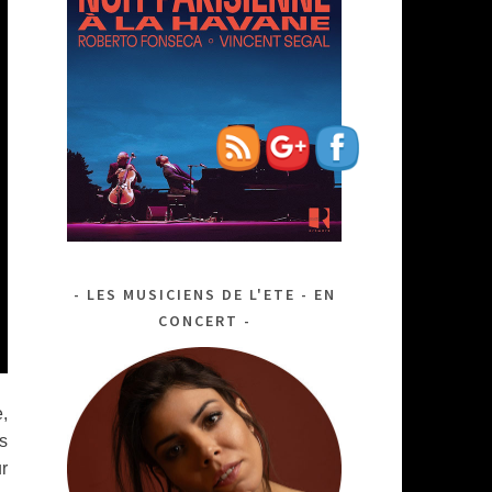
riley-
perpetual-
optimism">
LES MUSICIENS DE L'ETE - EN
CONCERT
,
s
r