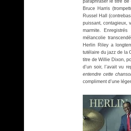
paraphraser le titre d
Bruce Harris (trompet
Russel Hall (contrebass
puissant, contagieux, 
marmite. Enregistrés
mélancolie transcendée
Herlin Riley a longtem
tutélaire du jazz de la
titre de Willie Dixon, 
d’un soir, l’avait vu
entendre cette chanso
compliment d’une lége