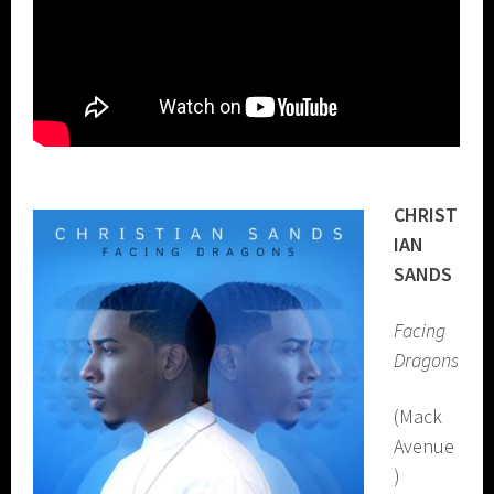
CHRIST
IAN
SANDS
Facing
Dragons
(Mack
Avenue
)