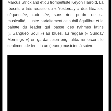
Marcus Strickland et du trompettiste Keyon Harrold. La
réécriture très réussie du « Yesterday » des Beatles,
séquencée, cadencée, sans rien perdre de sa
musicalité, illustre parfaitement ce subtil équilibre et la
palette du leader qui passe des rythmes latins
(« Sangueo Soul ») au blues, au reggae (« Sunday
Mornings ») en gardant son originalité, renforcent le
sentiment de tenir là un (jeune) musicien à suivre.