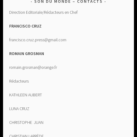
SON DU MONDE – CONTACTS
Direction Editoriale/Rédacteurs en Chef
FRANCISCO CRUZ
francisco.cruz.press@gmail.com
ROMAIN GROSMAN
romain.grosman@orange.fr
Rédacteurs
KATHLEEN AUBERT
LUNA CRUZ
CHRISTOPHE JUAN
CHRISTIAN LARRÈDE