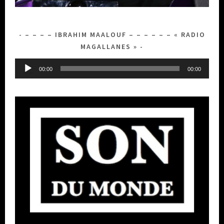
– – – – IBRAHIM MAALOUF – – – – – – « RADIO
MAGALLANES »
Lecteur
00:00
00:00
audio