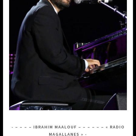
– – – – IBRAHIM MAALOUF – – – – – – « RADIO
MAGALLANES »