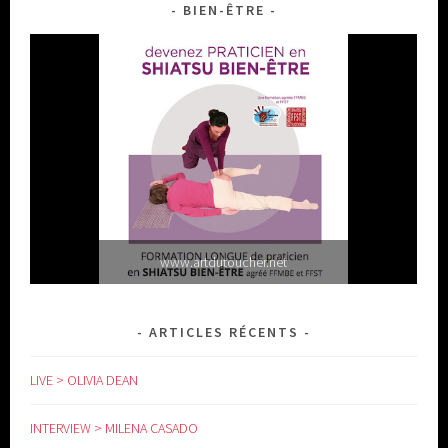
BIEN-ÊTRE
www.artdutoucher.net
ARTICLES RÉCENTS
LIVE > OLIVIA DEAN
INTERVIEW > MILENA CASADO