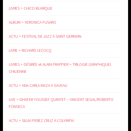
LIVRES > CHICO BUARQUE
www.yoga-doula.eu
ALBUM > VERONICA FUSARO
ACTU > FESTIVAL DE JAZZ À SAINT GERMAIN
LIVRE > RICHARD LECOCQ
LIVRES > DÉSIRÉE et ALAIN FRAPPIER > TRILOGIE (GRAPHIQUE)
CHILIENNE
ACTU > ANA CARLA MAZA A GAVEAU
LIVE > DHAFER YOUSSEF QUINTET – VINCENT SEGAL/ROBERTO
FONSECA
ACTU > SILVIA PEREZ CRUZ À L’OLYMPIA