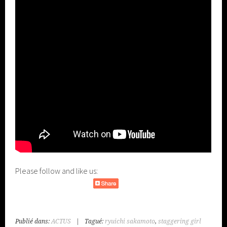
Please follow and like us:
Publié dans:
ACTUS
|
Tagué:
ryuichi sakamoto
,
staggering girl