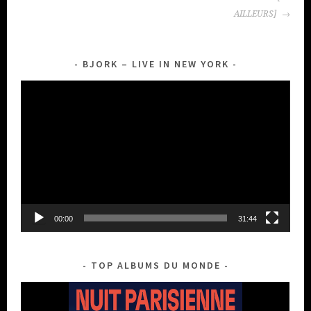
ARTICLES
AILLEURS]
BJORK – LIVE IN NEW YORK
Lecteur
vidéo
00:00
31:44
TOP ALBUMS DU MONDE