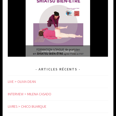
www.artdutoucher.net
ARTICLES RÉCENTS
LIVE > OLIVIA DEAN
INTERVIEW > MILENA CASADO
LIVRES > CHICO BUARQUE
www.yoga-doula.eu