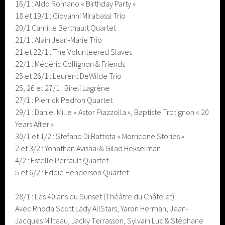
16/1 : Aldo Romano « Birthday Party »
18 et 19/1 : Giovanni Mirabassi Trio
20/1 Camille Berthault Quartet
21/1 : Alain Jean-Marie Trio
21 et 22/1 : The Volunteered Slaves
22/1 : Médéric Collignon & Friends
25 et 26/1 : Leurent DeWilde Trio
25, 26 et 27/1 : Bireli Lagrène
27/1 : Pierrick Pedron Quartet
29/1 : Daniel Mille « Astor Piazzolla », Baptiste Trotignon « 20
Years After »
30/1 et 1/2 : Stefano Di Battista « Morricone Stories »
2 et 3/2 : Yonathan Avishai & Gilad Hekselman
4/2 : Estelle Perrault Quartet
5 et 6/2 : Eddie Henderson Quartet
28/1 : Les 40 ans du Sunset (Théâtre du Châtelet)
Avec Rhoda Scott Lady AllStars, Yaron Herman, Jean-
Jacques Milteau, Jacky Terrasson, Sylvain Luc & Stéphane