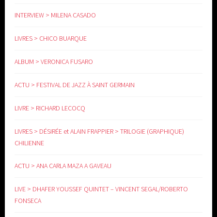
INTERVIEW > MILENA CASADO
LIVRES > CHICO BUARQUE
www.yoga-doula.eu
ALBUM > VERONICA FUSARO
ACTU > FESTIVAL DE JAZZ À SAINT GERMAIN
LIVRE > RICHARD LECOCQ
LIVRES > DÉSIRÉE et ALAIN FRAPPIER > TRILOGIE (GRAPHIQUE)
CHILIENNE
ACTU > ANA CARLA MAZA A GAVEAU
LIVE > DHAFER YOUSSEF QUINTET – VINCENT SEGAL/ROBERTO
FONSECA