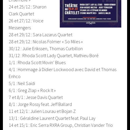
24 et 25/12 : Sharon
Clark Quartet
26 et 27/12 : Voice
Messengers
28 et 29/12 : Sara Lazarus Quartet
28 et 29/12 : Nicolas Folmer « So Miles »
30/12 : Julie Erikssen, Thomas Curbillon
31/12 : Rhoda Scott Lady Quartet, Mathieu Boré
1/1 : Rhoda Scott Movin’ Blues
4/1 : Hommage à Didier Lockwood avec David et Thomas
Enhco
5/1 : Neil Saidi
6/1 : Greg Zlap « Rock It »
7 et 8/1 : Jesse Davis Quartet
8/1 : Jorge Rossy feat. Jeff Ballard
11 et 12/1 : Julien Lourau et Bojan Z
13/1 : Géraldine Laurent Quartet feat. Paul Lay
14 et 15/1 : Eric Serra RXRA Group, Christian Vander Trio