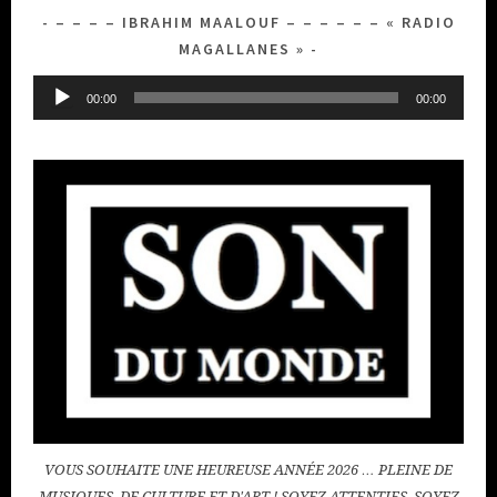
– – – – IBRAHIM MAALOUF – – – – – – « RADIO
MAGALLANES »
Lecteur
00:00
00:00
audio
VOUS SOUHAITE UNE HEUREUSE ANNÉE 2026 … PLEINE DE
MUSIQUES, DE CULTURE ET D'ART ! SOYEZ ATTENTIFS, SOYEZ