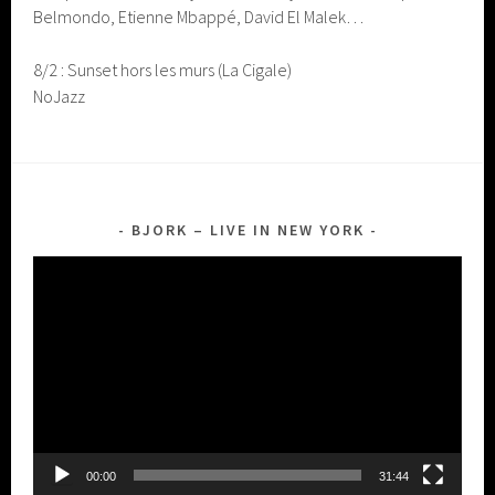
Belmondo, Etienne Mbappé, David El Malek…
8/2 : Sunset hors les murs (La Cigale)
NoJazz
BJORK – LIVE IN NEW YORK
Lecteur
vidéo
00:00
31:44