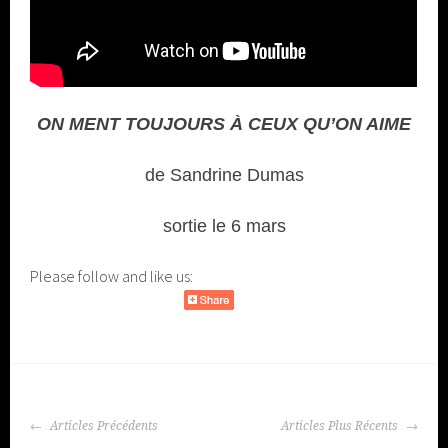
ON MENT TOUJOURS À CEUX QU’ON AIME
de Sandrine Dumas
sortie le 6 mars
Please follow and like us:
NAVIGATION
Articles Précédents
Articles Plus Récents