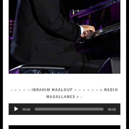
– – – – IBRAHIM MAALOUF – – – – – – « RADIO
MAGALLANES »
Lecteur
00:00
00:00
audio