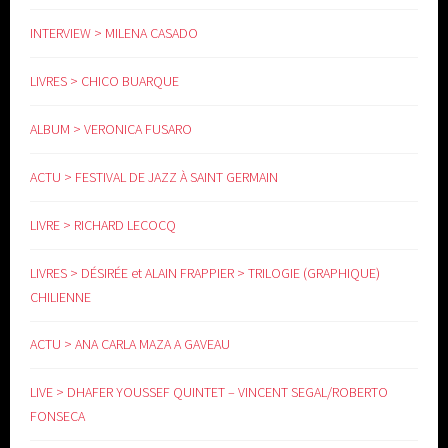
INTERVIEW > MILENA CASADO
LIVRES > CHICO BUARQUE
www.yoga-doula.eu
ALBUM > VERONICA FUSARO
ACTU > FESTIVAL DE JAZZ À SAINT GERMAIN
LIVRE > RICHARD LECOCQ
LIVRES > DÉSIRÉE et ALAIN FRAPPIER > TRILOGIE (GRAPHIQUE)
CHILIENNE
ACTU > ANA CARLA MAZA A GAVEAU
LIVE > DHAFER YOUSSEF QUINTET – VINCENT SEGAL/ROBERTO
FONSECA