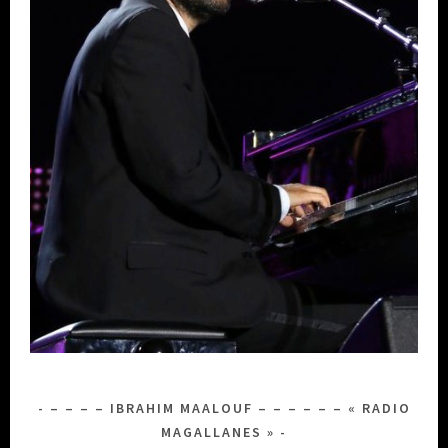
– – – – IBRAHIM MAALOUF – – – – – – « RADIO
MAGALLANES »