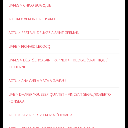
LIVRES > CHICO BUARQUE
www.yoga-doula.eu
ALBUM > VERONICA FUSARO
ACTU > FESTIVAL DE JAZZ À SAINT GERMAIN
LIVRE > RICHARD LECOCQ
LIVRES > DÉSIRÉE et ALAIN FRAPPIER > TRILOGIE (GRAPHIQUE)
CHILIENNE
ACTU > ANA CARLA MAZA A GAVEAU
LIVE > DHAFER YOUSSEF QUINTET – VINCENT SEGAL/ROBERTO
FONSECA
ACTU > SILVIA PEREZ CRUZ À L’OLYMPIA