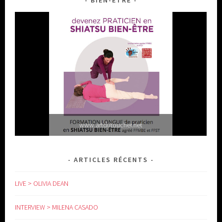
BIEN-ÊTRE
www.artdutoucher.net
ARTICLES RÉCENTS
LIVE > OLIVIA DEAN
INTERVIEW > MILENA CASADO