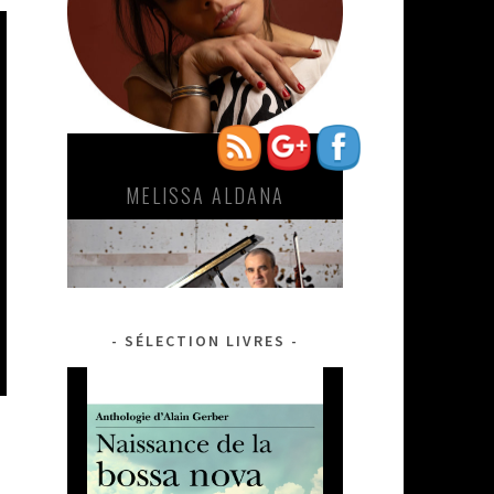
https://sondumonde.fr/tag/la-
replique">
VINCENT SEGAL-ROBERTO
FONSECA
SÉLECTION LIVRES