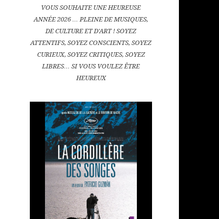
VOUS SOUHAITE UNE HEUREUSE
ANNÉE 2026 … PLEINE DE MUSIQUES,
DE CULTURE ET D'ART ! SOYEZ
ATTENTIFS, SOYEZ CONSCIENTS, SOYEZ
CURIEUX, SOYEZ CRITIQUES, SOYEZ
LIBRES… SI VOUS VOULEZ ÊTRE
HEUREUX